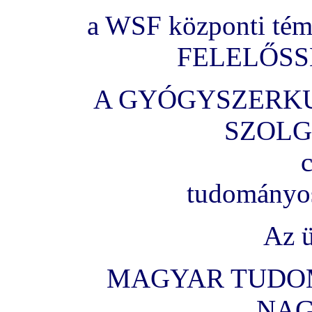
a WSF központi té
FELELŐSSÉ
A GYÓGYSZERKU
SZOL
tudományos
Az ü
MAGYAR TUDO
NA