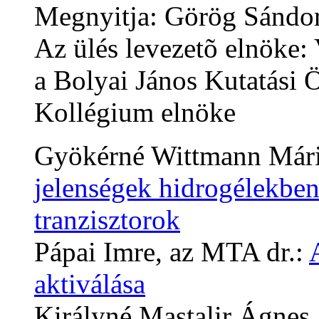
Megnyitja: Görög Sándor 
Az ülés levezetõ elnöke: 
a Bolyai János Kutatási Ö
Kollégium elnöke
Gyökérné Wittmann Már
jelenségek hidrogélekben:
tranzisztorok
Pápai Imre, az MTA dr.:
aktiválása
Királyné Mastalir Ágnes,