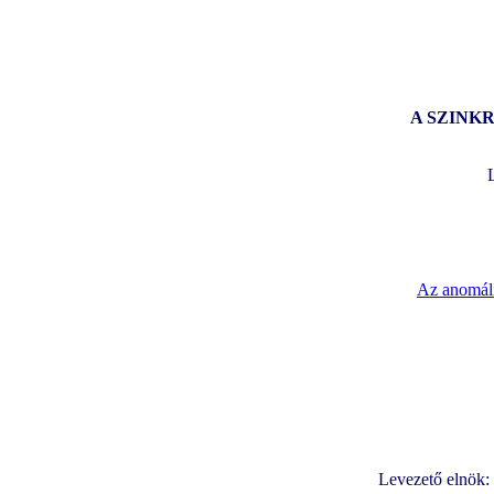
A SZINK
Az anomáli
Levezető elnök: