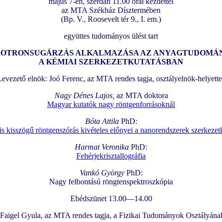
május 7-én, szerdán 11.00 órai kezdettel
az MTA Székház Dísztermében
(Bp. V., Roosevelt tér 9., I. em.)
együttes tudományos ülést tart
ROTRONSUGÁRZÁS ALKALMAZÁSA AZ ANYAGTUDOMÁ
A KÉMIAI SZERKEZETKUTATÁSBAN
Levezető elnök: Joó Ferenc, az MTA rendes tagja, osztályelnök-helyette
Nagy Dénes Lajos,
az MTA doktora
Magyar kutatók nagy röntgenforrásoknál
Bóta Attila
PhD:
s kisszögű röntgenszórás kivételes előnyei a nanorendszerek szerkezet
Harmat Veronika
PhD:
Fehérjekrisztallográfia
Vankó György
PhD:
Nagy felbontású röngtenspektroszkópia
Ebédszünet 13.00—14.00
 Faigel Gyula, az MTA rendes tagja, a Fizikai Tudományok Osztályának