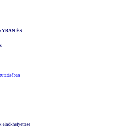
NYBAN ÉS
s
kutatásában
 elnökhelyettese