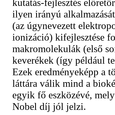
kutatás-fejlesztés előret
ilyen irányú alkalmazásá
(az úgynevezett elektrop
ionizáció) kifejlesztése f
makromolekulák (első so
keverékek (így például te
Ezek eredményeképp a t
láttára válik mind a biok
egyik fő eszközévé, mely
Nobel díj jól jelzi.