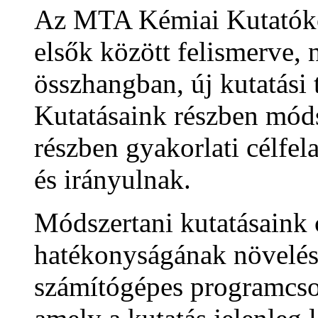
Az MTA Kémiai Kutatókö
elsők között felismerve,
összhangban, új kutatási 
Kutatásaink részben móds
részben gyakorlati célfe
és irányulnak.
Módszertani kutatásaink c
hatékonyságának növelés
számítógépes programcso