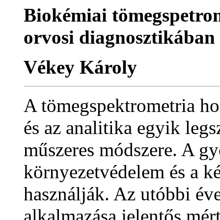
Biokémiai tömegspetrom
orvosi diagnosztikában
Vékey Károly
A tömegspektrometria hos
és az analitika egyik leg
műszeres módszere. A gyó
környezetvédelem és a ké
használják. Az utóbbi év
alkalmazása jelentős mér