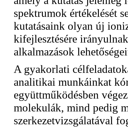
amely a kutatás jelenleg 
spektrumok értékelését se
kutatásaink olyan új ion
kifejlesztésére irányulna
alkalmazások lehetőségeit
A gyakorlati célfeladato
analitikai munkáinkat kó
együttműködésben végezz
molekulák, mind pedig m
szerkezetvizsgálatával f