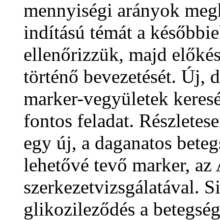
mennyiségi arányok megha
indítású témát a későbbi
ellenőrizzük, majd előkés
történő bevezetését. Új, 
marker-vegyületek keres
fontos feladat. Részlete
egy új, a daganatos beteg
lehetővé tevő marker, az
szerkezetvizsgálatával. S
glikozileződés a betegség