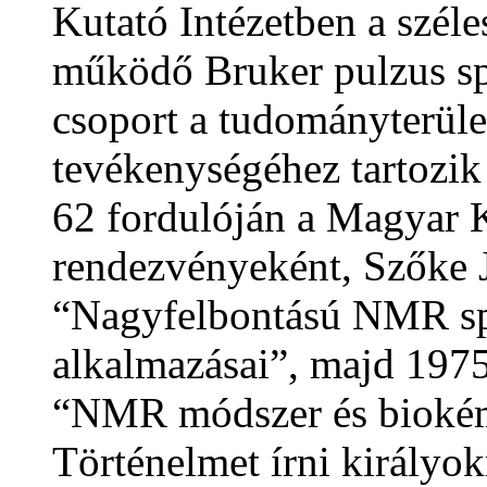
Kutató Intézetben a szél
működő Bruker pulzus sp
csoport a tudományterület
tevékenységéhez tartozik
62 fordulóján a Magyar 
rendezvényeként, Szőke 
“Nagyfelbontású NMR sp
alkalmazásai”, majd 197
“NMR módszer és biokém
Történelmet írni királyok