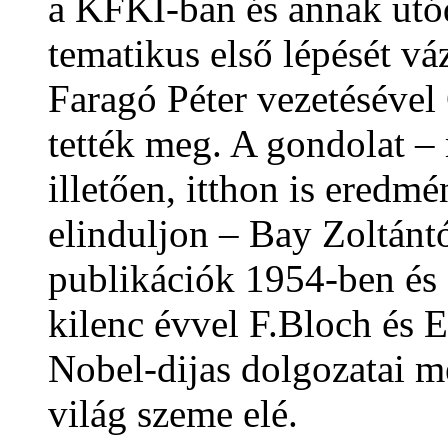
a KFKI-ban és annak utód
tematikus első lépését vá
Faragó Péter vezetésével
tették meg. A gondolat – 
illetően, itthon is eredm
elinduljon – Bay Zoltántó
publikációk 1954-ben és 1
kilenc évvel F.Bloch és 
Nobel-dijas dolgozatai m
világ szeme elé.