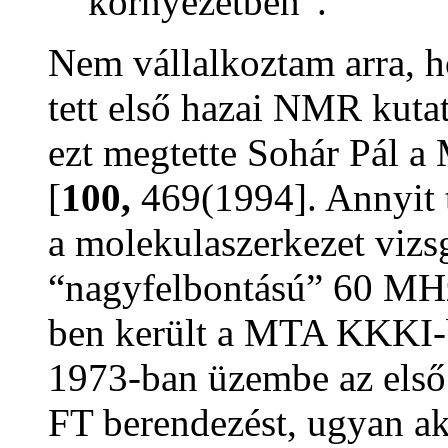
környezetben”.
Nem vállalkoztam arra, h
tett első hazai NMR kutat
ezt megtette Sohár Pál a
[
100,
469(1994]. Annyit 
a molekulaszerkezet vizsg
“nagyfelbontású” 60 MH
ben került a MTA KKKI-b
1973-ban üzembe az első
FT berendezést, ugyan ak