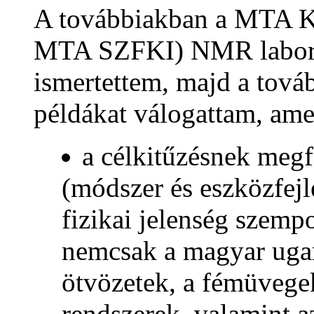
A továbbiakban a MTA K
MTA SZFKI) NMR laborat
ismertettem, majd a tová
példákat válogattam, am
a célkitűzésnek megfe
(módszer és eszközfejl
fizikai jelenség szemp
nemcsak a magyar ugaro
ötvözetek, a fémüvege
rendszerek, valamint 