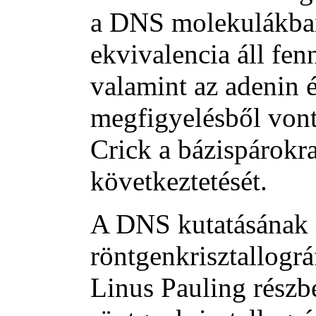
a DNS molekulákban
ekvivalencia áll fen
valamint az adenin é
megfigyelésből vont
Crick a bázispárokr
következtetését.
A DNS kutatásának 
röntgenkrisztallográ
Linus Pauling részb