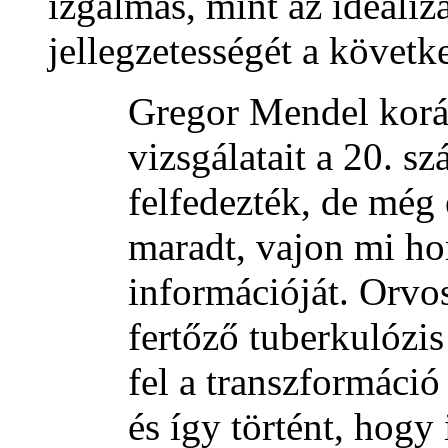
izgalmas, mint az idealiz
jellegzetességét a követ
Gregor Mendel korá
vizsgálatait a 20. sz
felfedezték, de még 
maradt, vajon mi ho
információját. Orvo
fertőző tuberkulózis
fel a transzformáci
és így történt, ho