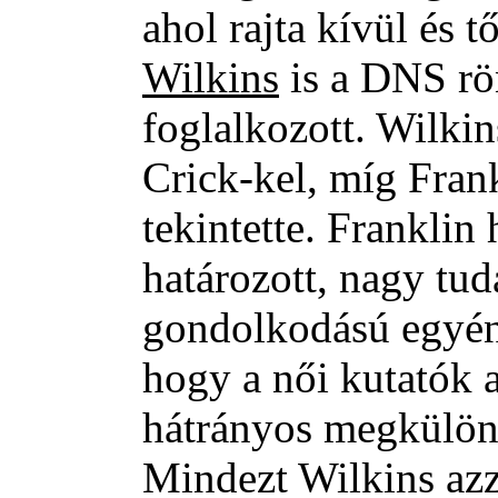
ahol rajta kívül és 
Wilkins
is a DNS rön
foglalkozott. Wilkin
Crick-kel, míg Frank
tekintette. Franklin
határozott, nagy tud
gondolkodású egyéni
hogy a női kutatók 
hátrányos megkülönb
Mindezt Wilkins azz