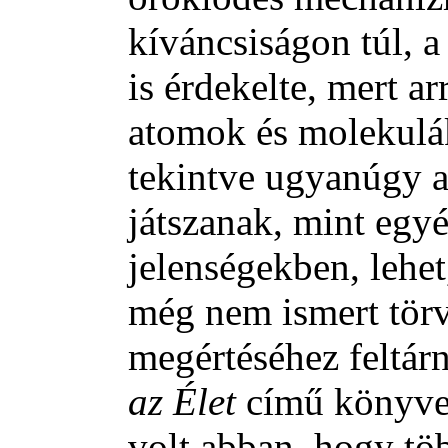
kíváncsiságon túl, a
is érdekelte, mert a
atomok és molekulák
tekintve ugyanúgy a
játszanak, mint egyé
jelenségekben, lehet
még nem ismert törvé
megértéséhez feltár
az Élet
című könyve 
volt abban, hogy töb