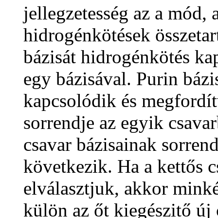
jellegzetesség az a mód, 
hidrogénkötések összetar
bázisát hidrogénkötés ka
egy bázisával. Purin báz
kapcsolódik és megfordít
sorrendje az egyik csava
csavar bázisainak sorren
következik. Ha a kettős c
elválasztjuk, akkor mink
külön az őt kiegészitő új 