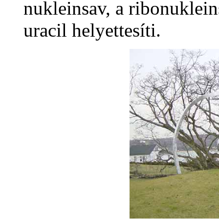
nukleinsav, a ribonuklei
uracil helyettesíti.