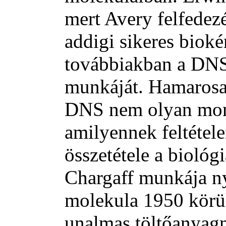
mert Avery felfede
addigi sikeres bioké
továbbiakban a DNS
munkáját. Hamarosan
DNS nem olyan mono
amilyennek feltétele
összetétele a biológ
Chargaff munkája n
molekula 1950 körül
unalmas töltőanyagna