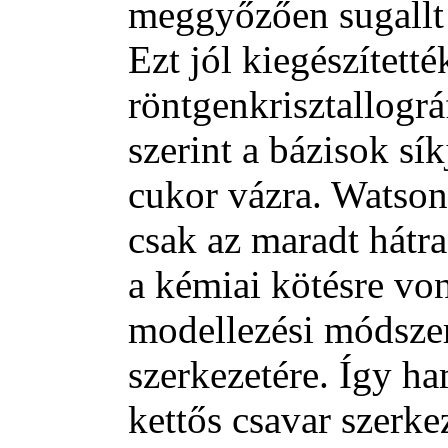
meggyőzően sugallt 
Ezt jól kiegészített
röntgenkrisztallogr
szerint a bázisok sí
cukor vázra. Watson
csak az maradt hátr
a kémiai kötésre von
modellezési módsze
szerkezetére. Így ha
kettős csavar szerke