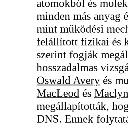
atomokból és moleku
minden más anyag és
mint működési mech
felállított fizikai é
szerint fogják megá
hosszadalmas vizsg
Oswald Avery
és mu
MacLeod
és
Maclyn
megállapították, ho
DNS. Ennek folytat