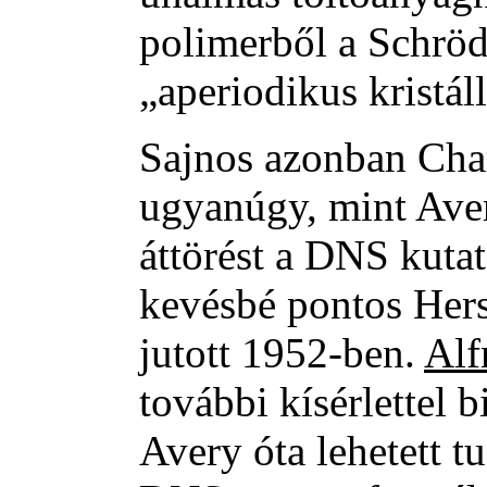
polimerből a Schrödi
„aperiodikus kristál
Sajnos azonban Cha
ugyanúgy, mint Aver
áttörést a DNS kutat
kevésbé pontos Hers
jutott 1952-ben.
Alf
további kísérlettel b
Avery óta lehetett t