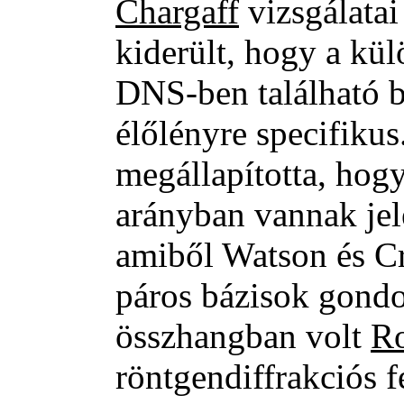
Chargaff
vizsgálatai
kiderült, hogy a kü
DNS-ben található b
élőlényre specifikus.
megállapította, hog
arányban vannak je
amiből Watson és Cr
páros bázisok gondo
összhangban volt
Ro
röntgendiffrakciós fe