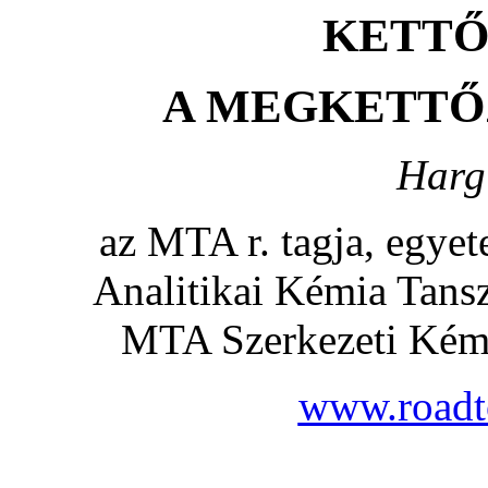
KETTŐ
A MEGKETTŐ
Hargi
az MTA r. tagja, egye
Analitikai Kémia Tans
MTA Szerkezeti Kémi
www.roadt