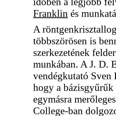
időben a legjobb fe
Franklin
és munkatár
A röntgenkrisztallo
többszörösen is ben
szerkezetének felder
munkában. A J. D. 
vendégkutató Sven F
hogy a bázisgyűrűk
egymásra merőlegese
College-ban dolgoz