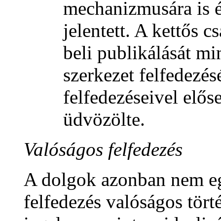
mechanizmusára is 
jelentett. A kettős c
beli publikálását mi
szerkezet felfedezés
felfedezéseivel elős
üdvözölte.
Valóságos felfedezés
A dolgok azonban nem eg
felfedezés valóságos tör