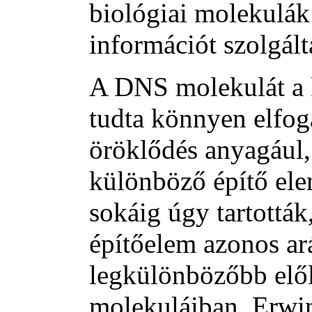
biológiai molekulá
információt szolgált
A DNS molekulát a 
tudta könnyen elfog
öröklődés anyagául,
különböző építő elem
sokáig úgy tartották
építőelem azonos ar
legkülönbözőbb el
molekuláiban. Erwin