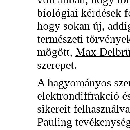
biológiai kérdések f
hogy sokan új, add
természeti törvényeke
mögött,
Max Delbr
szerepet.
A hagyományos szer
elektrondiffrakció é
sikereit felhasználv
Pauling tevékenység