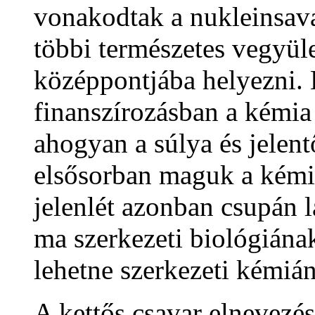
vonakodtak a nukleinsavak
többi természetes vegyüle
középpontjába helyezni. 
finanszírozásban a kémia
ahogyan a súlya és jelent
elsősorban maguk a kémi
jelenlét azonban csupán l
ma szerkezeti biológiána
lehetne szerkezeti kémián
A kettős csavar elnevezé