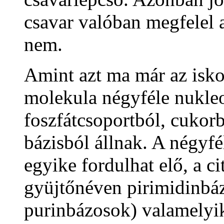
csavar valóban megfelel a
nem.
Amint azt ma már az isko
molekula négyféle nukleo
foszfátcsoportból, cukorb
bázisból állnak. A négyfé
egyike fordulhat elő, a ci
gyüjtőnéven pirimidinbáz
purinbázosok) valamelyik