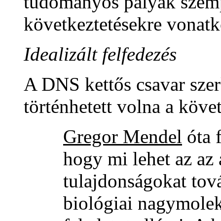
tudományos pályák szemp
következtetésekre vonat
Idealizált felfedezés
A DNS kettős csavar szer
történhetett volna a köve
Gregor Mendel
óta f
hogy mi lehet az az
tulajdonságokat tová
biológiai nagymolek