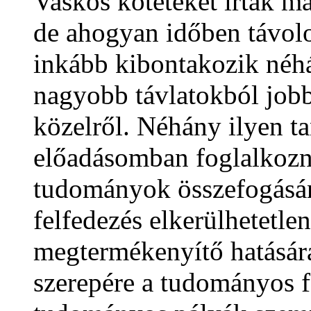
Vaskos köteteket írtak már
de ahogyan időben távol
inkább kibontakozik néhá
nagyobb távlatokból jobb
közelről. Néhány ilyen t
előadásomban foglalkozn
tudományok összefogásán
felfedezés elkerülhetetlen
megtermékenyítő hatására,
szerepére a tudományos f