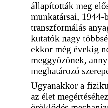
állapították meg el
munkatársai, 1944-b
transzformálás anya
kutatók nagy többs
ekkor még évekig ne
meggyőzőnek, annyir
meghatározó szerepé
Ugyanakkor a fiziku
az élet megértéséhez 
öröklődés mechaniz