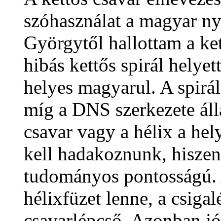
szóhasználat a magyar n
Györgytől hallottam a kett
hibás kettős spirál helyett
helyes magyarul. A spirá
míg a DNS szerkezete áll
csavar vagy a hélix a hely
kell hadakoznunk, hiszen
tudományos pontosságú. A
hélixfüzet lenne, a csiga
csavarlépcső. Azonban jó