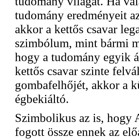
tudomány világát. Ha val
tudomány eredményeit az 
akkor a kettős csavar leg
szimbólum, mint bármi m
hogy a tudomány egyik á
kettős csavar szinte felv
gombafelhőjét, akkor a k
égbekiáltó.
Szimbolikus az is, hogy
fogott össze ennek az el