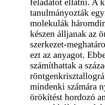
feladatot ellátni. A
tanulmányozták egy
molekulák háromdim
készen álljanak az 
szerkezet-meghatáro
ezt az anyagot. Ebb
számíthattak a száza
röntgenkrisztallogr
mindenki számára ny
örökítést hordozó 