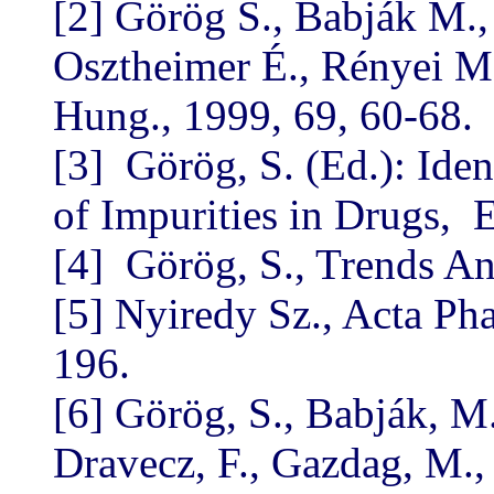
[2] Görög S., Babják M.,
Osztheimer É., Rényei M
Hung., 1999, 69, 60-68.
[3] Görög, S. (Ed.): Iden
of Impurities in Drugs, 
[4] Görög, S., Trends An
[5] Nyiredy Sz., Acta Ph
196.
[6] Görög, S., Babják, M.,
Dravecz, F., Gazdag, M., 