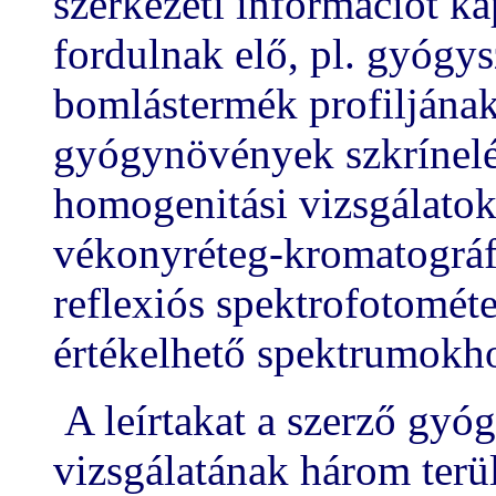
szerkezeti információt ka
fordulnak elő, pl. gyógy
bomlástermék profiljának 
gyógynövények szkrínelés
homogenitási vizsgálatok 
vékonyréteg-kromatográf
reflexiós spektrofotométe
értékelhető spektrumokho
A leírtakat a szerző gyó
vizsgálatának három terül