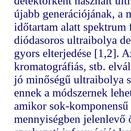
detektorként használt ult
újabb generációjának, a
időtartam alatt spektrum 
diódasoros ultraibolya d
gyors elterjedése [1,2]. 
kromatográfiás, stb. elvá
jó minőségű ultraibolya s
ennek a módszernek lehet
amikor sok-komponensű e
mennyiségben jelenlevő 