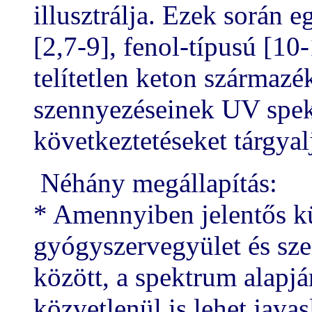
illusztrálja. Ezek során 
[2,7-9], fenol-típusú [10
telítetlen keton származé
szennyezéseinek UV spek
következtetéseket tárgyal
Néhány megállapítás:
* Amennyiben jelentős k
gyógyszervegyület és sz
között, a spektrum alapjá
közvetlenül is lehet javas