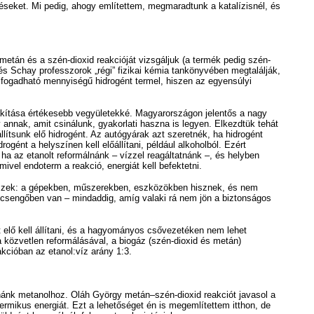
ténéseket. Mi pedig, ahogy említettem, megmaradtunk a katalízisnél, és
etán és a szén-dioxid reakcióját vizsgáljuk (a termék pedig szén-
s Schay professzorok „régi” fizikai kémia tankönyvében megtalálják,
elfogadható mennyiségű hidrogént termel, hiszen az egyensúlyi
lakítása értékesebb vegyületekké. Magyarországon jelentős a nagy
 annak, amit csinálunk, gyakorlati haszna is legyen. Elkezdtük tehát
llítsunk elő hidrogént. Az autógyárak azt szeretnék, ha hidrogént
gént a helyszínen kell előállítani, például alkoholból. Ezért
, ha az etanolt reformálnánk – vízzel reagáltatnánk –, és helyben
ivel endoterm a reakció, energiát kell befektetni.
épészek: a gépekben, műszerekben, eszközökben hisznek, és nem
lecsengőben van – mindaddig, amíg valaki rá nem jön a biztonságos
lő kell állítani, és a hagyományos csővezetéken nem lehet
za közvetlen reformálásával, a biogáz (szén-dioxid és metán)
akcióban az etanol:víz arány 1:3.
utnánk metanolhoz. Oláh György metán–szén-dioxid reakciót javasol a
ermikus energiát. Ezt a lehetőséget én is megemlítettem itthon, de