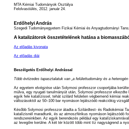
MTA Kémiai Tudományok Osztálya
Felolvasóülés, 2012. január 24.
Erdőhelyi András
Szegedi Tudományegyetem Fizikai Kémiai és Anyagtudományi Tans
A katalizátorok összetételének hatása a biomasszából
Az előadás kivonata
Az előadás diái
Beszélgetés Erdőhelyi Andrással
Több évtizedes tapasztalatuk van „a felülettudomány és a heterogé
Az egyetem elvégzése után Solymosi professzor csoportjába kerültem
múlva, egy nyugati tanulmányút után, Solymosi professzor elkezdte 
egyik fele katalízissel, tehát szilárd felületen végbemenő kémiai reak
változásoktól az 50–100 bar nyomáson lejátszódó reakciókig vizsgál
Később Solymosi professzor átadta a Szilárdtest- és Radiokémiai Tan
katalízisnél maradtunk, és az atmoszférikus nyomáson lejátszódó fo
rendszereinkben. Az egyik berendezés például egy katalíziskamrával 
az levegőre kerülne. A két tér között több mint tíz nagyságrend a 