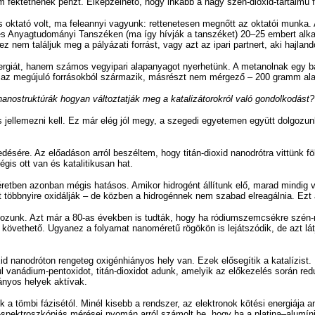
m fektetnének pénzt. Elképzelhető, hogy inkább a nagy szén-dioxid-tartalmú 
 oktató volt, ma feleannyi vagyunk: rettenetesen megnőtt az oktatói munka. A
ai és Anyagtudományi Tanszéken (ma így hívják a tanszéket) 20–25 embert alk
 nem találjuk meg a pályázati forrást, vagy azt az ipari partnert, aki hajla
rgiát, hanem számos vegyipari alapanyagot nyerhetünk. A metanolnak egy ba
ert az megújuló forrásokból származik, másrészt nem mérgező – 200 gramm al
anostruktúrák hogyan változtatják meg a katalizátorokról való gondolkodást?
 és jellemezni kell. Ez már elég jól megy, a szegedi egyetemen együtt dolgozu
ésére. Az előadáson arról beszéltem, hogy titán-dioxid nanodrótra vittünk fö
is ott van és katalitikusan hat.
éretben azonban mégis hatásos. Amikor hidrogént állítunk elő, marad mindig
t többnyire oxidálják – de közben a hidrogénnek nem szabad elreagálnia. Ezt a
gozunk. Azt már a 80-as években is tudták, hogy ha ródiumszemcsékre szén
övethető. Ugyanez a folyamat nanoméretű rögökön is lejátszódik, de azt lát
id nanodróton rengeteg oxigénhiányos hely van. Ezek elősegítik a katalízist.
l vanádium-pentoxidot, titán-dioxidot adunk, amelyik az előkezelés során red
ányos helyek aktívak.
ek a tömbi fázisétól. Minél kisebb a rendszer, az elektronok kötési energiáj
-spektroszkópiás mérései nyomán arról számolt be, hogy ha a platina–alumíni