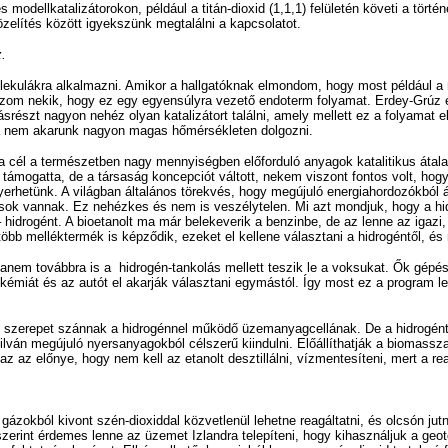
 modellkatalizátorokon, például a titán-dioxid (1,1,1) felületén követi a tör
özelítés között igyekszünk megtalálni a kapcsolatot.
z.
lekulákra alkalmazni. Amikor a hallgatóknak elmondom, hogy most például a m
ázom nekik, hogy ez egy egyensúlyra vezető endoterm folyamat. Erdey-Grúz é
srészt nagyon nehéz olyan katalizátort találni, amely mellett ez a folyamat 
 ha nem akarunk nagyon magas hőmérsékleten dolgozni.
 a cél a természetben nagy mennyiségben előforduló anyagok katalitikus áta
támogatta, de a társaság koncepciót váltott, nekem viszont fontos volt, hogy
nyerhetünk. A világban általános törekvés, hogy megújuló energiahordozókból á
ások vannak. Ez nehézkes és nem is veszélytelen. Mi azt mondjuk, hogy a hidro
 – hidrogént. A bioetanolt ma már belekeverik a benzinbe, de az lenne az igazi
öbb melléktermék is képződik, ezeket el kellene választani a hidrogéntől, és m
, hanem továbbra is a hidrogén-tankolás mellett teszik le a voksukat. Ők g
 kémiát és az autót el akarják választani egymástól. Így most ez a program 
szerepet szánnak a hidrogénnel működő üzemanyagcellának. De a hidrogént e
 Nyilván megújuló nyersanyagokból célszerű kiindulni. Előállíthatják a biomass
z az előnye, hogy nem kell az etanolt desztillálni, vízmentesíteni, mert a re
 gázokból kivont szén-dioxiddal közvetlenül lehetne reagáltatni, és olcsón j
zerint érdemes lenne az üzemet Izlandra telepíteni, hogy kihasználjuk a geot