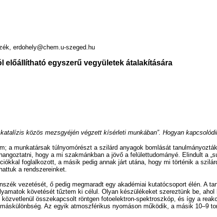
zék, erdohely@chem.u-szeged.hu
 előállítható egyszerű vegyületek átalakítására
n katalízis közös mezsgyéjén végzett kísérleti munkában”. Hogyan kapcsoló
; a munkatársak túlnyomórészt a szilárd anyagok bomlását tanulmányozták, d
hangoztatni, hogy a mi szakmánkban a jövő a felülettudományé. Elindult a „s
ciókkal foglalkozott, a másik pedig annak járt utána, hogy mi történik a szilá
hattuk a rendszereinket.
szék vezetését, ő pedig megmaradt egy akadémiai kutatócsoport élén. A tanszé
lyamatok követését tűztem ki célul. Olyan készülékeket szereztünk be, ahol 
közvetlenül összekapcsolt röntgen fotoelektron-spektroszkóp, és így a reakci
nyomáskülönbség. Az egyik atmoszférikus nyomáson működik, a másik 10–9 tor