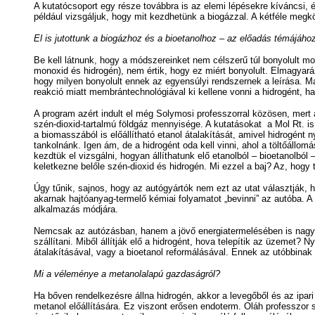
A kutatócsoport egy része továbbra is az elemi lépésekre kíváncsi, és
például vizsgáljuk, hogy mit kezdhetünk a biogázzal. A kétféle megk
El is jutottunk a biogázhoz és a bioetanolhoz – az előadás témájáho
Be kell látnunk, hogy a módszereinket nem célszerű túl bonyolult mo
monoxid és hidrogén), nem értik, hogy ez miért bonyolult. Elmagyar
hogy milyen bonyolult ennek az egyensúlyi rendszernek a leírása. Má
reakció miatt membrántechnológiával ki kellene vonni a hidrogént,
A program azért indult el még Solymosi professzorral közösen, mert
szén-dioxid-tartalmú földgáz mennyisége. A kutatásokat a Mol Rt. is 
a biomasszából is előállítható etanol átalakítását, amivel hidrogént 
tankolnánk. Igen ám, de a hidrogént oda kell vinni, ahol a töltőállom
kezdtük el vizsgálni, hogyan állíthatunk elő etanolból – bioetanolból
keletkezne belőle szén-dioxid és hidrogén. Mi ezzel a baj? Az, hogy t
Úgy tűnik, sajnos, hogy az autógyártók nem ezt az utat választják
akarnak hajtóanyag-termelő kémiai folyamatot „bevinni” az autóba. A
alkalmazás módjára.
Nemcsak az autózásban, hanem a jövő energiatermelésében is nagy 
szállítani. Miből állítják elő a hidrogént, hova telepítik az üzemet?
átalakításával, vagy a bioetanol reformálásával. Ennek az utóbbinak a
Mi a véleménye a metanolalapú gazdaságról?
Ha bőven rendelkezésre állna hidrogén, akkor a levegőből és az ipari
metanol előállítására. Ez viszont erősen endoterm. Oláh professzor s