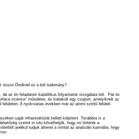
dik össze Önöknél ez a két tudomány?
e az én feladatom katalitikus folyamatok vizsgálata lett. Pár év
urface science” művelése, és kialakult egy csoport, amelyiknek az
rd felületen. A nyolcvanas években már az atomi szintű felületi
ken saját infrastruktúrát kellett kiépíteni. Továbbra is a
lehetőség szerint
in situ
követhetjük, hogy mi történik a
ótérből anélkül tudjuk áttenni a mintát az analizáló kamrába, hogy
ron.