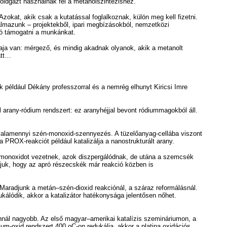
földgázt használnák fel a metanolszintézishez.
zokat, akik csak a kutatással foglalkoznak, külön meg kell fizetni.
almazunk – projektekből, ipari megbízásokból, nemzetközi
ndó támogatni a munkánkat.
ja van: mérgező, és mindig akadnak olyanok, akik a metanolt
att…
nk például Dékány professzorral és a nemrég elhunyt Kiricsi Imre
l arany-ródium rendszert: ez aranyhéjjal bevont ródiummagokból áll.
 valamennyi szén-monoxid-szennyezés. A tüzelőanyag-cellába viszont
 PROX-reakciót például katalizálja a nanostrukturált arany.
-monoxidot vezetnek, azok diszpergálódnak, de utána a szemcsék
juk, hogy az apró részecskék már reakció közben is
 Maradjunk a metán–szén-dioxid reakciónál, a száraz reformálásnál.
ukálódik, akkor a katalizátor hatékonysága jelentősen nőhet.
a annál nagyobb. Az első magyar–amerikai katalízis szemináriumon, a
um-oxid rendszert 400 oC-on redukálja, akkor a platina oxidációs