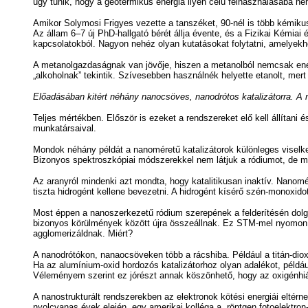
úgy tűnik, hogy a geotermikus energia ilyen célú felhasználásába ne
Amikor Solymosi Frigyes vezette a tanszéket, 90-nél is több kémikus
Az állam 6–7 új PhD-hallgató bérét állja évente, és a Fizikai Kémi
kapcsolatokból. Nagyon nehéz olyan kutatásokat folytatni, amelyekhez
A metanolgazdaságnak van jövője, hiszen a metanolból nemcsak ene
„alkoholnak” tekintik. Szívesebben használnék helyette etanolt, m
Előadásában kitért néhány nanocsöves, nanodrótos katalizátorra. A n
Teljes mértékben. Először is ezeket a rendszereket elő kell állítani
munkatársaival.
Mondok néhány példát a nanoméretű katalizátorok különleges viselked
Bizonyos spektroszkópiai módszerekkel nem látjuk a ródiumot, de még
Az aranyról mindenki azt mondta, hogy katalitikusan inaktív. Nanom
tiszta hidrogént kellene bevezetni. A hidrogént kísérő szén-monoxido
Most éppen a nanoszerkezetű ródium szerepének a felderítésén dol
bizonyos körülmények között újra összeállnak. Ez STM-mel nyomon k
agglomerizáldnak. Miért?
A nanodrótókon, nanaocsöveken több a rácshiba. Például a titán-diox
Ha az alumínium-oxid hordozós katalizátorhoz olyan adalékot, példáu
Véleményem szerint ez jórészt annak köszönhető, hogy az oxigénhi
A nanostrukturált rendszerekben az elektronok kötési energiái eltérn
nyolcvanas évek elején, egy amerikai kolléga a röntgen fotoelektron