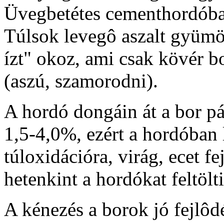
Üvegbetétes cementhordóba
Túlsok levegô aszalt gyümöl
ízt" okoz, ami csak kövér 
(aszú, szamorodni).
A hordó dongáin át a bor p
1,5-4,0%, ezért a hordóban
túloxidációra, virág, ecet fe
hetenkint a hordókat feltölti
A kénezés a borok jó fejlôd