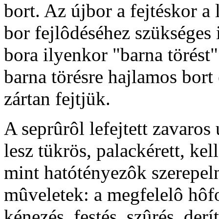
bort. Az újbor a fejtéskor a
bor fejlôdéséhez szükséges i
bora ilyenkor "barna törést"
barna törésre hajlamos bort
zártan fejtjük.
A seprûrôl lefejtett zavaros
lesz tükrös, palackérett, kel
mint hatótényezôk szerepeln
mûveletek: a megfelelô hôfo
kénezés, festés, szûrés, derí