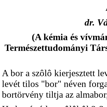
dr. V
(A kémia és vívmán
Természettudományi Társu
A bor a szôlô kierjesztett l
levét tilos "bor" néven for
bortörvény tiltja az almabor