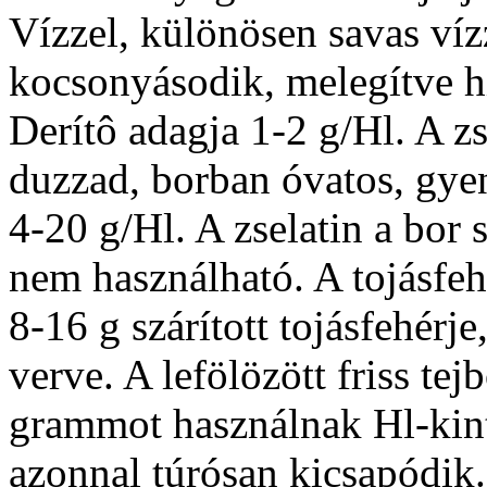
Vízzel, különösen savas víz
kocsonyásodik, melegítve hí
Derítô adagja 1-2 g/Hl. A zs
duzzad, borban óvatos, gye
4-20 g/Hl. A zselatin a bor s
nem használható. A tojásfehé
8-16 g szárított tojásfehérj
verve. A lefölözött friss tej
grammot használnak Hl-kint.
azonnal túrósan kicsapódik.