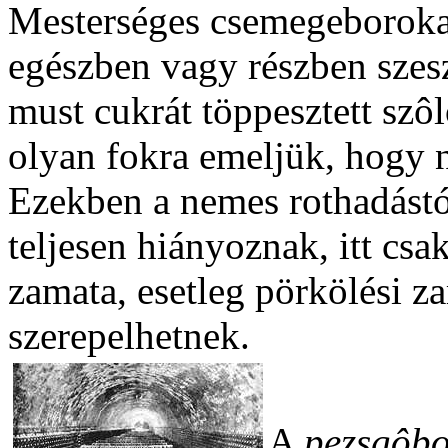
Mesterséges csemegeboroka
egészben vagy részben szes
must cukrát töppesztett szôl
olyan fokra emeljük, hogy n
Ezekben a nemes rothadást
teljesen hiányoznak, itt csa
zamata, esetleg pörkölési z
szerepelhetnek.
A
pezsgôbo