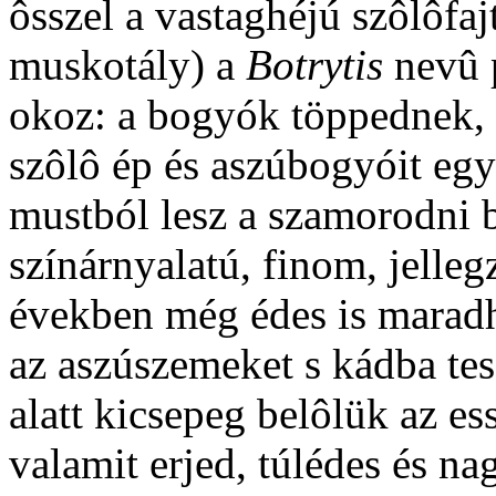
ôsszel a vastaghéjú szôlôfaj
muskotály) a
Botrytis
nevû 
okoz: a bogyók töppednek, 
szôlô ép és aszúbogyóit együ
mustból lesz a szamorodni 
színárnyalatú, finom, jelleg
években még édes is maradh
az aszúszemeket s kádba tes
alatt kicsepeg belôlük az e
valamit erjed, túlédes és nag