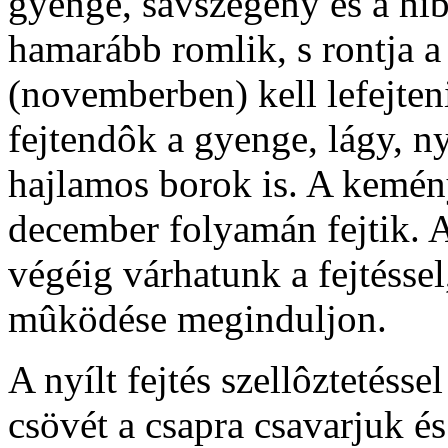
gyenge, savszegény és a hib
hamarább romlik, s rontja a 
(novemberben) kell lefejteni
fejtendôk a gyenge, lágy, ny
hajlamos borok is. A kemén
december folyamán fejtik. 
végéig várhatunk a fejtéss
mûködése meginduljon.
A nyílt fejtés szellôztetéssel
csövét a csapra csavarjuk és 