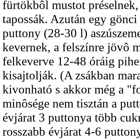
fürtökbôl mustot préselnek,
tapossák. Azután egy gönci
puttony (28-30 l) aszúszeme
kevernek, a felszínre jövô 
felkeverve 12-48 óráig pihe
kisajtolják. (A zsákban mar
kivonható s akkor még a "fo
minôsége nem tisztán a putt
évjárat 3 puttonya több cuk
rosszabb évjárat 4-6 putto