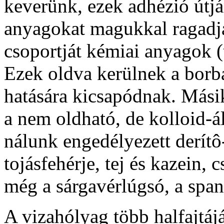
keverünk, ezek adhézió útj
anyagokat magukkal ragadjá
csoportját kémiai anyagok (
Ezek oldva kerülnek a borba
hatására kicsapódnak. Mási
a nem oldható, de kolloid-ál
nálunk engedélyezett derítô
tojásfehérje, tej és kazein, 
még a sárgavérlúgsó, a span
A vizahólyag több halfajtáj