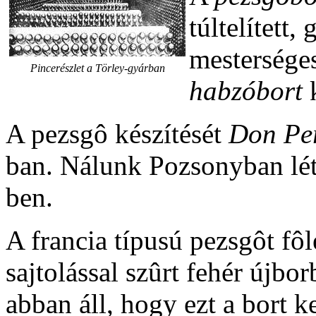
túltelített
mesterséges
Pincerészlet a Törley-gyárban
habzóbort
A pezsgô készítését
Don Pe
ban. Nálunk Pozsonyban lét
ben.
A francia típusú pezsgôt fô
sajtolással szûrt fehér újbo
abban áll, hogy ezt a bort 