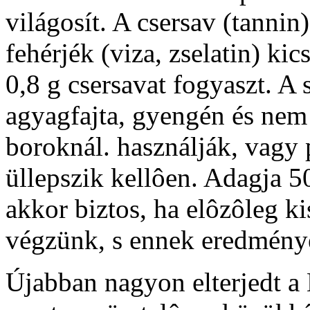
világosít. A csersav (tannin
fehérjék (viza, zselatin) kic
0,8 g csersavat fogyaszt. A
agyagfajta, gyengén és nem 
boroknál. használják, vagy 
üllepszik kellôen. Adagja 5
akkor biztos, ha elôzôleg k
végzünk, s ennek eredménye
Újabban nagyon elterjedt a