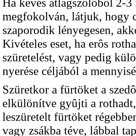
Ha kevés átlagszôlôbôl 2-3 
megfokolván, látjuk, hogy 
szaporodik lényegesen, akko
Kivételes eset, ha erôs rotha
szüretelést, vagy pedig kül
nyerése céljából a mennyisé
Szüretkor a fürtöket a szedô
elkülönítve gyûjti a rothadt,
leszüretelt fürtöket régeb
vagy zsákba téve, lábbal t