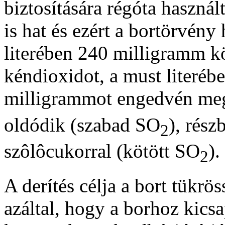
biztosítására régóta használ
is hat és ezért a bortörvény
literében 240 milligramm k
kéndioxidot, a must literébe
milligrammot engedvén meg
oldódik (szabad SO
), rész
2
szôlôcukorral (kötött SO
).
2
A derítés célja a bort tükrös
azáltal, hogy a borhoz kics