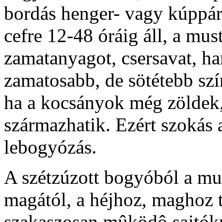
bordás henger- vagy kúppár
cefre 12-48 óráig áll, a mus
zamatanyagot, csersavat, ha
zamatosabb, de sötétebb szí
ha a kocsányok még zöldek,
származhatik. Ezért szokás 
lebogyózás.
A szétzúzott bogyóból a mus
magától, a héjhoz, maghoz t
szakaszosan mûködô sajtókn