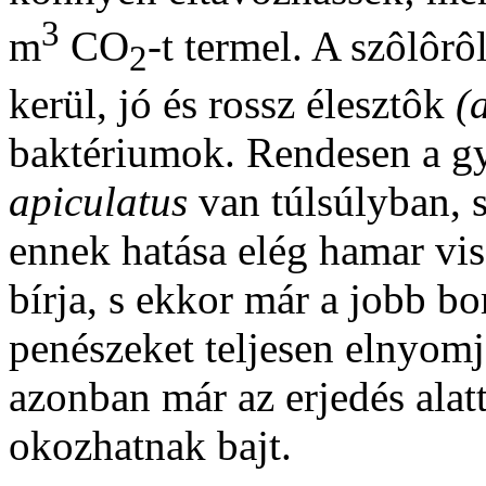
3
m
CO
-t termel. A szôlôrô
2
kerül, jó és rossz élesztôk
(a
baktériumok. Rendesen a gy
apiculatus
van túlsúlyban, s
ennek hatása elég hamar vis
bírja, s ekkor már a jobb bo
penészeket teljesen elnyomj
azonban már az erjedés alat
okozhatnak bajt.