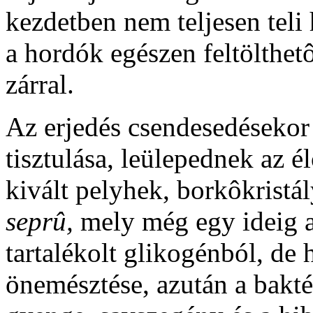
kezdetben nem teljesen teli 
a hordók egészen feltölthet
zárral.
Az erjedés csendesedésekor
tisztulása, leülepednek az él
kivált pelyhek, borkôkristál
seprû,
mely még egy ideig al
tartalékolt glikogénból, de
önemésztése, azután a bakt