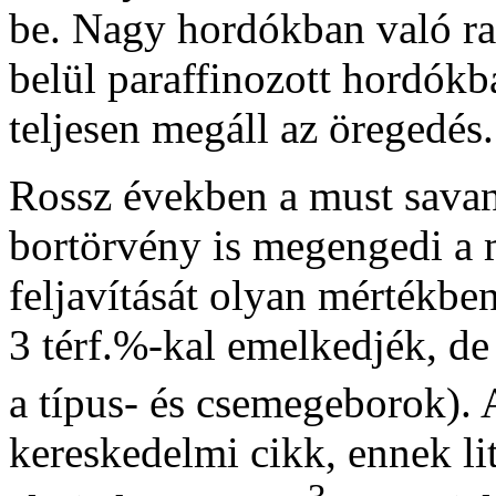
be. Nagy hordókban való rak
belül paraffinozott hordók
teljesen megáll az öregedés.
Rossz években a must savan
bortörvény is megengedi a m
feljavítását olyan mértékbe
3 térf.%-kal emelkedjék, de
a típus- és csemegeborok). 
kereskedelmi cikk, ennek lit