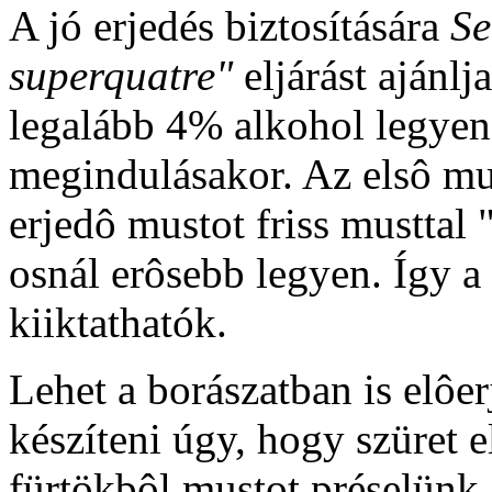
A jó erjedés biztosítására
S
superquatre"
eljárást ajánl
legalább 4% alkohol legyen
megindulásakor. Az elsô mus
erjedô mustot friss musttal
osnál erôsebb legyen. Így a 
kiiktathatók.
Lehet a borászatban is elôe
készíteni úgy, hogy szüret e
fürtökbôl mustot préselünk