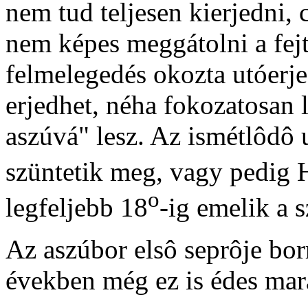
nem tud teljesen kierjedni,
nem képes meggátolni a fejté
felmelegedés okozta utóerje
erjedhet, néha fokozatosan 
aszúvá" lesz. Az ismétlôdô 
szüntetik meg, vagy pedig H
o
legfeljebb 18
-ig emelik a s
Az aszúbor elsô seprôje borr
években még ez is édes mar