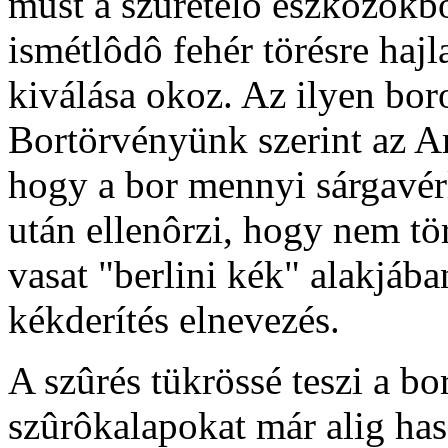
must a szüretelô eszközökbô
ismétlôdô fehér törésre hajl
kiválása okoz. Az ilyen bor
Bortörvényünk szerint az Am
hogy a bor mennyi sárgavérl
után ellenôrzi, hogy nem tör
vasat "berlini kék" alakjába
kékderítés elnevezés.
A szûrés tükrössé teszi a bo
szûrôkalapokat már alig has