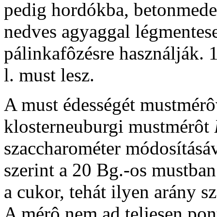
pedig hordókba, betonmeden
nedves agyaggal légmentese
pálinkafôzésre használják. 
l. must lesz.
A must édességét mustmérôv
klosterneuburgi mustmérôt
szaccharométer módosításáva
szerint a 20 Bg.-os mustba
a cukor, tehát ilyen arány sz
A mérô nem ad teljesen pon