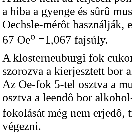
a hiba a gyenge és sûrû mu
Oechsle-mérôt használják, ez
o
67 Oe
=1,067 fajsúly.
A klosterneuburgi fok cukor
szorozva a kierjesztett bor 
Az Oe-fok 5-tel osztva a mu
osztva a leendô bor alkohol
fokolását még nem erjedô, ti
végezni.