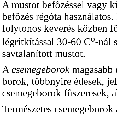
A mustot befôzéssel vagy ki
befôzés régóta használatos.
folytonos keverés közben f
o
légritkítással 30-60 C
-nál 
savtalanított mustot.
A
csemegeborok
magasabb e
borok, többnyire édesek, je
csemegeborok fûszeresek, 
Természetes csemegeborok a