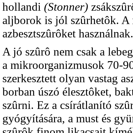
hollandi
(Stonner)
zsákszûr
aljborok is jól szûrhetôk. 
azbesztszûrôket használnak
A jó szûrô nem csak a lebeg
a mikroorganizmusok 70-90
szerkesztett olyan vastag as
borban úszó élesztôket, bakt
szûrni. Ez a csírátlanító sz
gyógyítására, a must és gyüm
szûrôk finom likacsait kímél