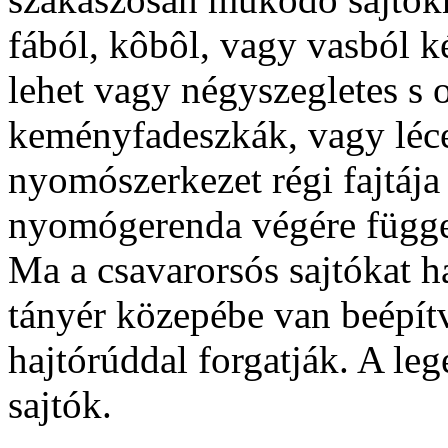
fából, kôbôl, vagy vasból ké
lehet vagy négyszegletes s 
keményfadeszkák, vagy léce
nyomószerkezet régi fajtája
nyomógerenda végére függes
Ma a csavarorsós sajtókat h
tányér közepébe van beépítv
hajtórúddal forgatják. A le
sajtók.