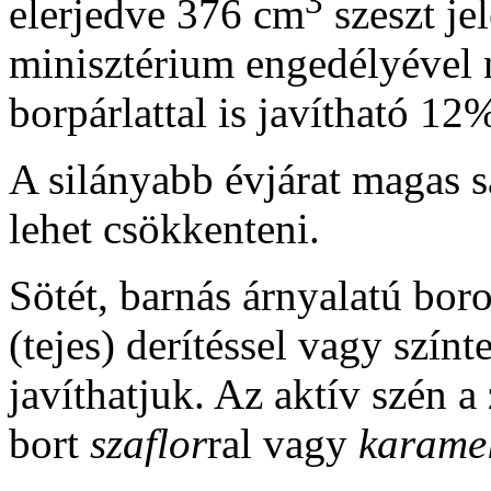
3
elerjedve 376 cm
szeszt je
minisztérium engedélyével n
borpárlattal is javítható 12
A silányabb évjárat magas s
lehet csökkenteni.
Sötét, barnás árnyalatú boro
(tejes) derítéssel vagy színt
javíthatjuk. Az aktív szén a
bort
szaflor
ral vagy
karame