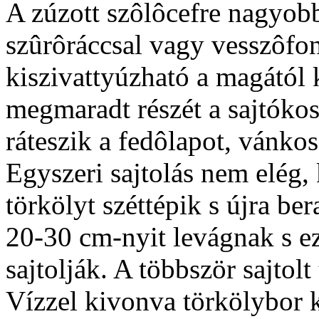
A zúzott szôlôcefre nagyob
szûrôráccsal vagy vesszôfon
kiszivattyúzható a magától k
megmaradt részét a sajtókos
ráteszik a fedôlapot, vánkos
Egyszeri sajtolás nem elég,
törkölyt széttépik s újra be
20-30 cm-nyit levágnak s ezt
sajtolják. A többször sajtolt
Vízzel kivonva törkölybor k