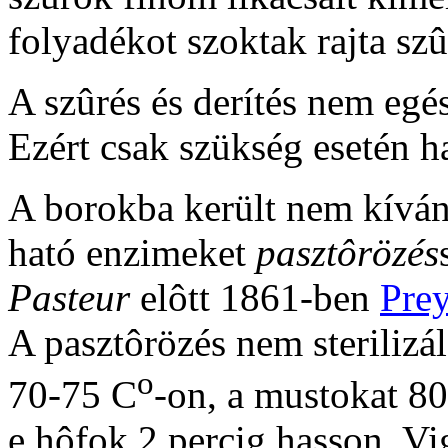
folyadékot szoktak rajta szû
A szûrés és derítés nem egé
Ezért csak szükség esetén h
A borokba került nem kíván
ható enzimeket
pasztôrözés
Pasteur
elôtt 1861-ben
Pre
A pasztôrözés nem sterilizál
o
70-75 C
-on, a mustokat 8
e hôfok 2 percig hasson. Vig