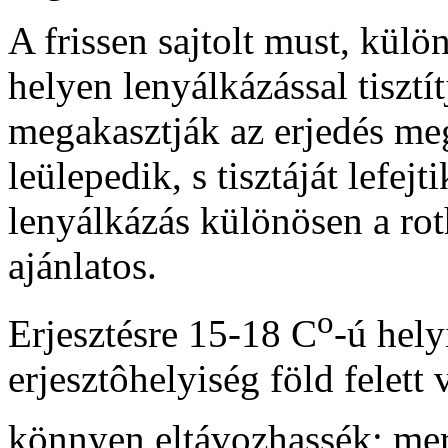
A frissen sajtolt must, külö
helyen lenyálkázással tiszt
megakasztják az erjedés meg
leülepedik, s tisztáját lefej
lenyálkázás különösen a rot
ajánlatos.
o
Erjesztésre 15-18 C
-ú hely
erjesztôhelyiség föld felett
könnyen eltávozhassék; mer