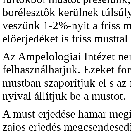
borélesztôk kerülnek túlsúl
veszünk 1-2%-nyit a friss m
elôerjedéket is friss musttal
Az Ampelologiai Intézet nem
felhasználhatjuk. Ezeket forr
mustban szaporítjuk el s az
nyival állítjuk be a mustot.
A must erjedése hamar megin
zajos erjedés megcsendesed