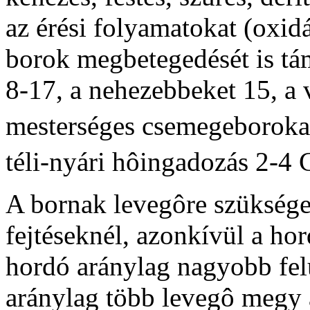
az érési folyamatokat (oxid
borok megbetegedését is tá
8-17, a nehezebbeket 15, a 
mesterséges csemegeboroka
téli-nyári hôingadozás 2-4 
A bornak levegôre szüksége 
fejtéseknél, azonkívül a hor
hordó aránylag nagyobb fel
aránylag több levegô megy á